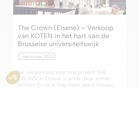
© BAEB
The Crown (Elsene) – Verkoop
van KOTEN in het hart van de
Brusselse universiteitswijk
1 september 2023
De vergunning voor ons project THE
CROWN in Elsene is sinds deze zomer
binnen! En er is nog meer goed nieuws,
want we...
Meer lezen