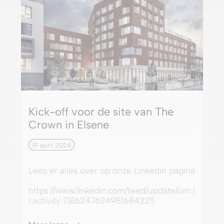
© BAEB
Kick-off voor de site van The
Crown in Elsene
19 april 2024
Lees er alles over op onze Linkedin pagina
:
https://www.linkedin.com/feed/update/urn:l
i:activity:7186247624981684225