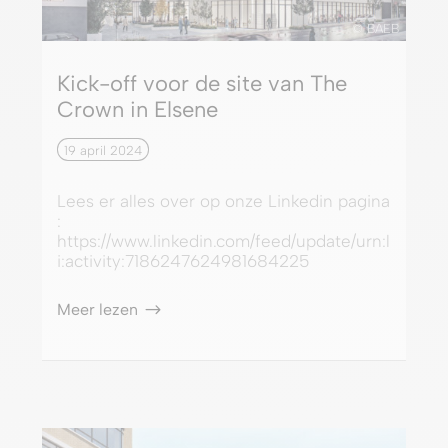
© BAEB
Kick-off voor de site van The
Crown in Elsene
19 april 2024
Lees er alles over op onze Linkedin pagina
:
https://www.linkedin.com/feed/update/urn:l
i:activity:7186247624981684225
Meer lezen