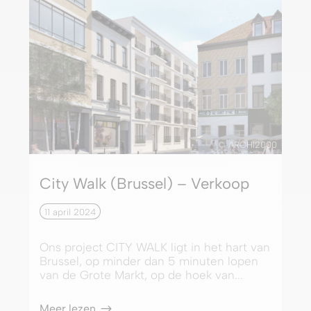
© ARCHI2000
City Walk (Brussel) – Verkoop
11 april 2024
Ons project CITY WALK ligt in het hart van
Brussel, op minder dan 5 minuten lopen
van de Grote Markt, op de hoek van...
Meer lezen