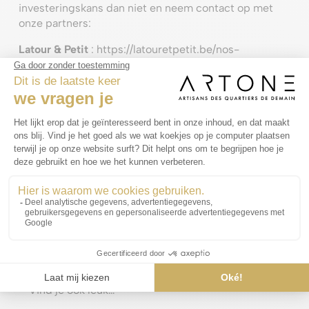
investeringskans dan niet en neem contact op met
onze partners:
Latour & Petit
:
https://latouretpetit.be/nos-
biens/immobilier-neuf/5442469?from_search=true
Pareto
:
immo@pareto.be
Y
:
thecrown@artone.be
Vind je ook leuk…