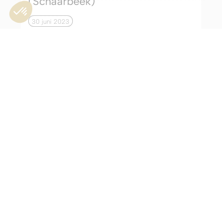
(Schaarbeek)
30 juni 2023
Op woensdag 28 juni 2023 hadden we
het genoegen om ons toekomstige
project 'Juliet' aan de buurtbewoners te...
Meer lezen
« Older Entries
Contact