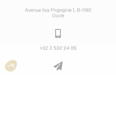
Avenue Ilya Prigogine 1, B-1180
Uccle

+32 2 532 24 05

info@artone.be

Volgs on