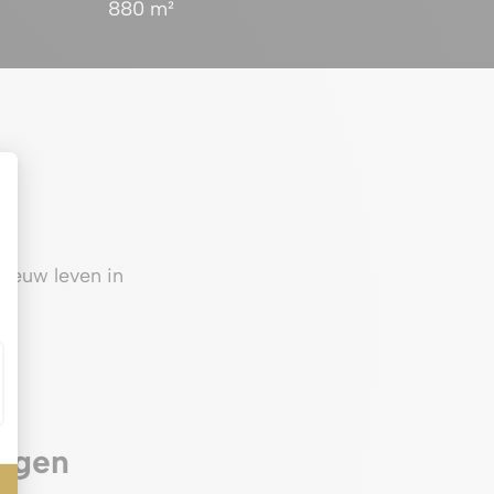
880 m²
nieuw leven in
n
olgen