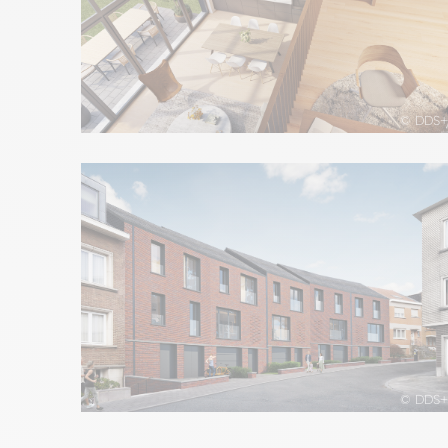
© DDS+
© DDS+