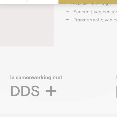
L
Fossil Free Project
L
Sanering van een ste
L
Transformatie van e
In samenwerking met