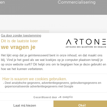
en
Commercialisering
Troef
N
Blaast de wijk mee 
Uitdagingen

Sterk vervuild terrei
Positieve gev