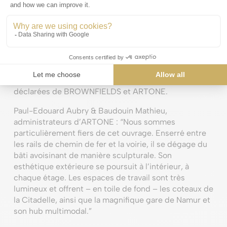
sol complètent cette construction contemporaine,
avec 120 emplacements pour voitures et 100 places
pour vélos. En concevant les façades comme une
répétition parfaite d’un module constant de vitrage et
d’aluminium, l’architecte signe un bâtiment
magnifique dont la forme et le choix de matériaux
pérennes garantissent un maintien esthétique à
travers le temps, répondant de ce fait aux ambitions
déclarées de BROWNFIELDS et ARTONE.
Paul-Edouard Aubry & Baudouin Mathieu,
administrateurs d’ARTONE : “Nous sommes
particulièrement fiers de cet ouvrage. Enserré entre
les rails de chemin de fer et la voirie, il se dégage du
bâti avoisinant de manière sculpturale. Son
esthétique extérieure se poursuit à l’intérieur, à
chaque étage. Les espaces de travail sont très
lumineux et offrent – en toile de fond – les coteaux de
la Citadelle, ainsi que la magnifique gare de Namur et
son hub multimodal.”