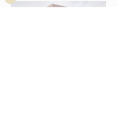
© BAEB
The Crown (Ixelles) – Marketing
of STUDENT ACCOMMODATION
right in the centre of the Brussels
university district
1 September 2023