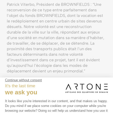
Patrick Viterbo, Président de BROWNFIELDS : “Une
reconversion de ce type entre parfaitement dans
l’objet du fonds BROWNFIELDS, dont la vocation est
le redéploiement en centre urbain de sites devenus
désuets. Notre volonté est une reconstruction
durable de la ville sur la ville, répondant aux enjeux
d’une société en mutation dans sa manière d’habiter,
de travailler, de se déplacer, de se détendre. La
proximité des transports publics était l’un des
facteurs déterminants dans notre volonté
d’investissement dans ce projet, tant il est évident
qu’aujourd’hui l’écologie dans les modes de
déplacement devient un enjeu primordial.”
Un immeuble au caractère fort et intemporel
L’immeuble est réparti sur 7 étages et se rétrécit en
montant de façon régulière, offrant une vue
magnifique sur Namur. 3 niveaux de parking en sous-